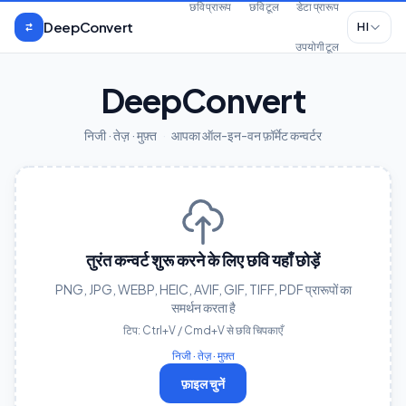
मुख्य सामग्री पर जाएँ
छवि प्रारूप
छवि टूल
डेटा प्रारूप
DeepConvert
HI
उपयोगी टूल
DeepConvert
निजी · तेज़ · मुफ़्त
·
आपका ऑल-इन-वन फ़ॉर्मेट कन्वर्टर
तुरंत कन्वर्ट शुरू करने के लिए छवि यहाँ छोड़ें
PNG, JPG, WEBP, HEIC, AVIF, GIF, TIFF, PDF प्रारूपों का
समर्थन करता है
टिप: Ctrl+V / Cmd+V से छवि चिपकाएँ
निजी · तेज़ · मुफ़्त
फ़ाइल चुनें