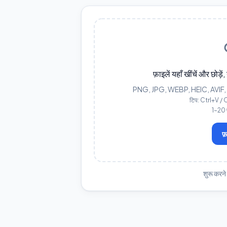
फ़ाइलें यहाँ खींचें और छोड़
PNG, JPG, WEBP, HEIC, AVIF, GIF,
टिप: Ctrl+V / 
1–20 फ़
फ़
शुरू करने 