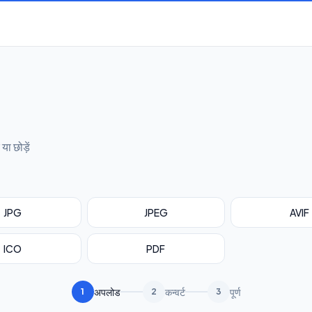
ा छोड़ें
JPG
JPEG
AVIF
ICO
PDF
अपलोड
कन्वर्ट
पूर्ण
1
2
3