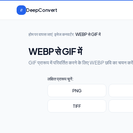
मुख्य सामग्री पर जाएँ
DeepConvert
होम पर वापस जाएं
/
इमेज कनवर्टर
/
WEBP से GIF में
WEBP से GIF में
GIF प्रारूप में परिवर्तित करने के लिए WEBP छवि का चयन करें य
लक्षित प्रारूप चुनें:
PNG
TIFF