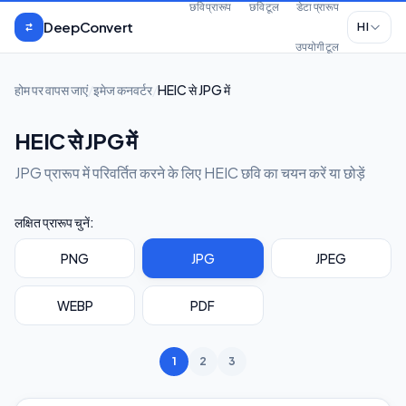
मुख्य सामग्री पर जाएँ
छवि प्रारूप
छवि टूल
डेटा प्रारूप
DeepConvert
HI
उपयोगी टूल
होम पर वापस जाएं
/
इमेज कनवर्टर
/
HEIC से JPG में
HEIC से JPG में
JPG प्रारूप में परिवर्तित करने के लिए HEIC छवि का चयन करें या छोड़ें
लक्षित प्रारूप चुनें:
PNG
JPG
JPEG
WEBP
PDF
1
2
3