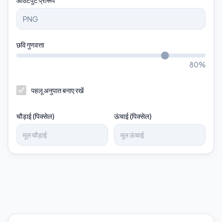
आउटपुट प्रारूप
छवि गुणवत्ता
80
%
पहलू अनुपात बनाए रखें
चौड़ाई (पिक्सेल)
ऊंचाई (पिक्सेल)