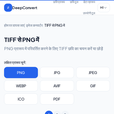
मुख्य सामग्री पर जाएँ
छवि प्रारूप
छवि टूल
डेटा प्रारूप
DeepConvert
HI
उपयोगी टूल
होम पर वापस जाएं
/
इमेज कनवर्टर
/
TIFF से PNG में
TIFF से PNG में
PNG प्रारूप में परिवर्तित करने के लिए TIFF छवि का चयन करें या छोड़ें
लक्षित प्रारूप चुनें:
PNG
JPG
JPEG
WEBP
AVIF
GIF
ICO
PDF