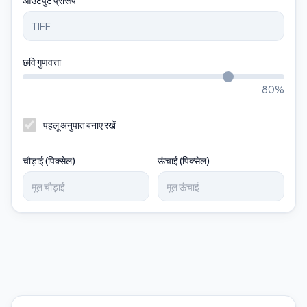
आउटपुट प्रारूप
छवि गुणवत्ता
80
%
पहलू अनुपात बनाए रखें
चौड़ाई (पिक्सेल)
ऊंचाई (पिक्सेल)