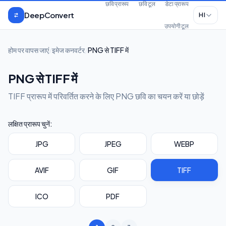
मुख्य सामग्री पर जाएँ
छवि प्रारूप
छवि टूल
डेटा प्रारूप
DeepConvert
HI
उपयोगी टूल
होम पर वापस जाएं
/
इमेज कनवर्टर
/
PNG से TIFF में
PNG से TIFF में
TIFF प्रारूप में परिवर्तित करने के लिए PNG छवि का चयन करें या छोड़ें
लक्षित प्रारूप चुनें:
JPG
JPEG
WEBP
AVIF
GIF
TIFF
ICO
PDF