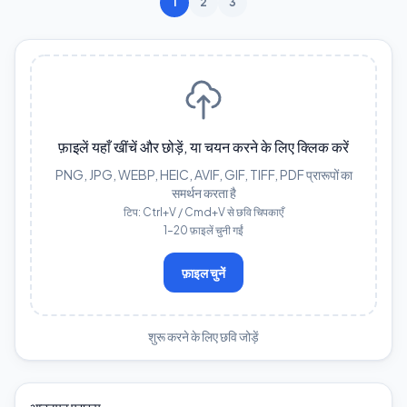
1
2
3
फ़ाइलें यहाँ खींचें और छोड़ें, या चयन करने के लिए क्लिक करें
PNG, JPG, WEBP, HEIC, AVIF, GIF, TIFF, PDF प्रारूपों का
समर्थन करता है
टिप: Ctrl+V / Cmd+V से छवि चिपकाएँ
1–20 फ़ाइलें चुनी गईं
फ़ाइल चुनें
शुरू करने के लिए छवि जोड़ें