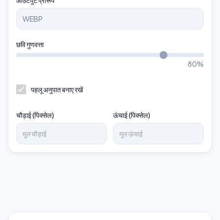
आउटपुट प्रारूप
छवि गुणवत्ता
80
%
पहलू अनुपात बनाए रखें
चौड़ाई (पिक्सेल)
ऊंचाई (पिक्सेल)