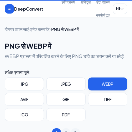
मुख्य सामग्री पर जाएँ
छवि प्रारूप
छवि टूल
डेटा प्रारूप
DeepConvert
HI
उपयोगी टूल
होम पर वापस जाएं
/
इमेज कनवर्टर
/
PNG से WEBP में
PNG से WEBP में
WEBP प्रारूप में परिवर्तित करने के लिए PNG छवि का चयन करें या छोड़ें
लक्षित प्रारूप चुनें:
JPG
JPEG
WEBP
AVIF
GIF
TIFF
ICO
PDF