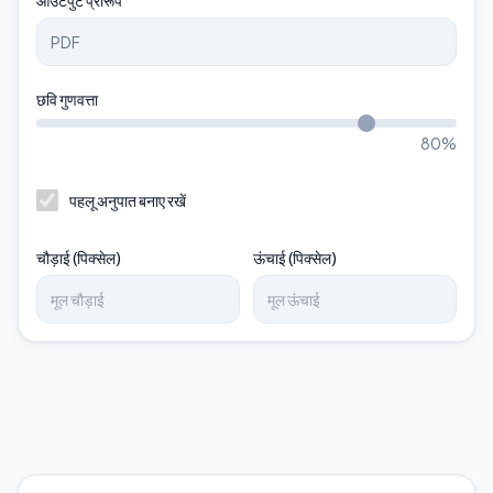
आउटपुट प्रारूप
छवि गुणवत्ता
80
%
पहलू अनुपात बनाए रखें
चौड़ाई (पिक्सेल)
ऊंचाई (पिक्सेल)