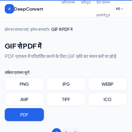
मुख्य सामग्री पर जाएँ
छवि प्रारूप
छवि टूल
डेटा प्रारूप
DeepConvert
HI
उपयोगी टूल
होम पर वापस जाएं
/
इमेज कनवर्टर
/
GIF से PDF में
GIF से PDF में
PDF प्रारूप में परिवर्तित करने के लिए GIF छवि का चयन करें या छोड़ें
लक्षित प्रारूप चुनें:
PNG
JPG
WEBP
AVIF
TIFF
ICO
PDF