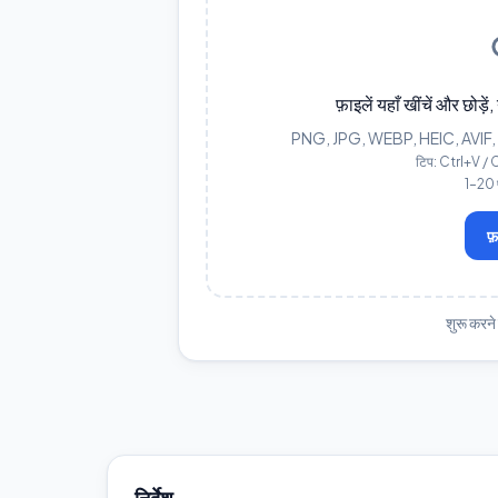
फ़ाइलें यहाँ खींचें और छोड़
PNG, JPG, WEBP, HEIC, AVIF, GIF,
टिप: Ctrl+V / 
1–20 फ़
फ़
शुरू करने 
निर्देश