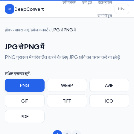
मुख्य सामग्री पर जाएँ
छवि प्रारूप
छवि टूल
डेटा प्रारूप
DeepConvert
HI
उपयोगी टूल
होम पर वापस जाएं
/
इमेज कनवर्टर
/
JPG से PNG में
JPG से PNG में
PNG प्रारूप में परिवर्तित करने के लिए JPG छवि का चयन करें या छोड़ें
लक्षित प्रारूप चुनें:
PNG
WEBP
AVIF
GIF
TIFF
ICO
PDF