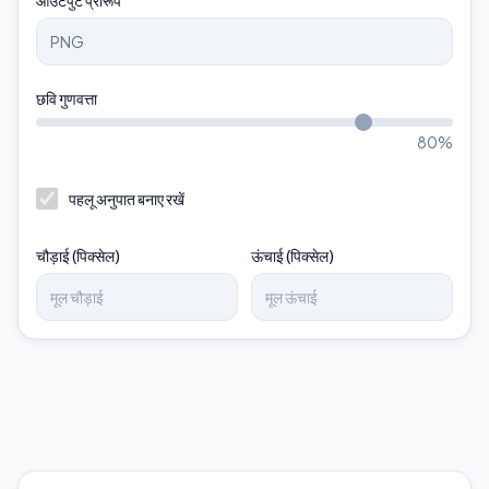
आउटपुट प्रारूप
छवि गुणवत्ता
80
%
पहलू अनुपात बनाए रखें
चौड़ाई (पिक्सेल)
ऊंचाई (पिक्सेल)