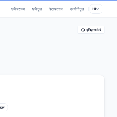
छवि प्रारूप
छवि टूल
डेटा प्रारूप
उपयोगी टूल
HI
इतिहास देखें
्टक