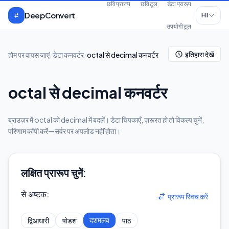
मुख्य सामग्री पर जाएँ
छवि प्रारूप
छवि टूल
डेटा प्रारूप
DeepConvert
HI
उपयोगी टूल
इतिहास देखें
होम पर वापस जाएं
/
डेटा कनवर्टर
/
octal से decimal कनवर्टर
octal से decimal कनवर्टर
ब्राउज़र में octal को decimal में बदलें। डेटा चिपकाएँ, ज़रूरत हो तो विकल्प चुनें,
परिणाम कॉपी करें—सर्वर पर अपलोड नहीं होता।
लक्षित प्रारूप चुनें:
से अष्टक
:
प्रारूप स्विच करें
दशमलव
द्विआधारी
षोडश
पाठ