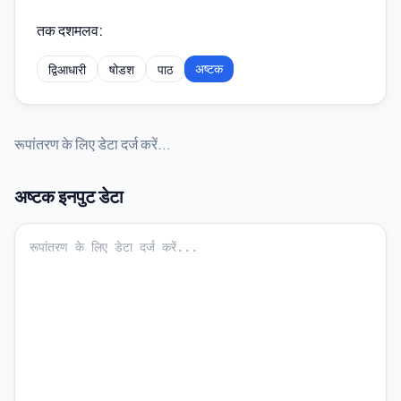
तक दशमलव
:
अष्टक
द्विआधारी
षोडश
पाठ
रूपांतरण के लिए डेटा दर्ज करें...
अष्टक
इनपुट डेटा