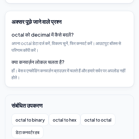
अक्सर पूछे जाने वाले प्रश्न
octal को decimal में कैसे बदलें?
अपना octal डेटा दर्ज करें, विकल्प चुनें, फिर कनवर्ट करें। आउटपुट बॉक्स से
परिणाम कॉपी करें।
क्या कनवर्ज़न लोकल चलता है?
हाँ। बेस व एन्कोडिंग कनवर्ज़न ब्राउज़र में चलते हैं और हमारे सर्वर पर अपलोड नहीं
होते।
संबंधित उपकरण
octal to binary
octal to hex
octal to octal
डेटा कनवर्टर हब