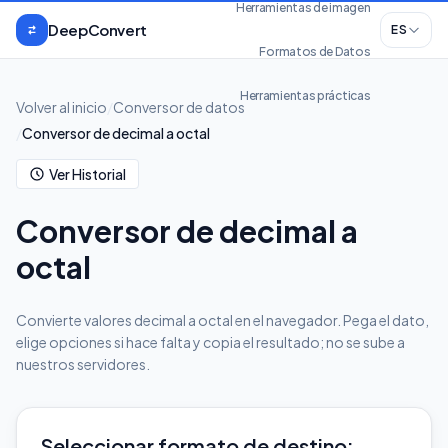
Saltar al contenido
Herramientas de imagen
DeepConvert
ES
Formatos de Datos
Herramientas prácticas
Volver al inicio
/
Conversor de datos
/
Conversor de decimal a octal
Ver Historial
Conversor de decimal a
octal
Convierte valores decimal a octal en el navegador. Pega el dato,
elige opciones si hace falta y copia el resultado; no se sube a
nuestros servidores.
Seleccionar formato de destino: