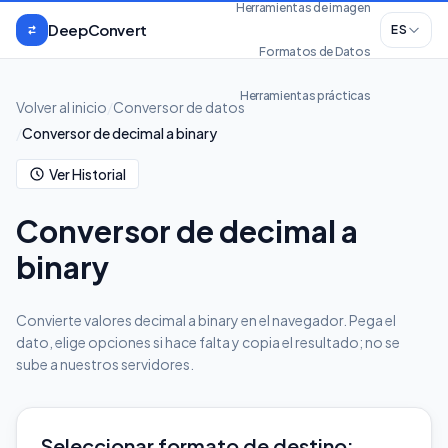
Saltar al contenido
Herramientas de imagen
DeepConvert
ES
Formatos de Datos
Herramientas prácticas
Volver al inicio
/
Conversor de datos
/
Conversor de decimal a binary
Ver Historial
Conversor de decimal a
binary
Convierte valores decimal a binary en el navegador. Pega el
dato, elige opciones si hace falta y copia el resultado; no se
sube a nuestros servidores.
Seleccionar formato de destino: