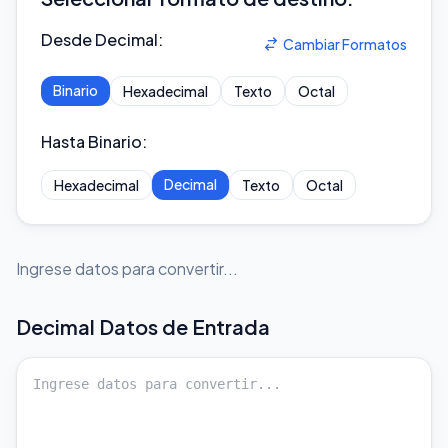
Desde Decimal
:
Cambiar Formatos
Binario
Hexadecimal
Texto
Octal
Hasta Binario
:
Decimal
Hexadecimal
Texto
Octal
Ingrese datos para convertir...
Decimal
Datos de Entrada