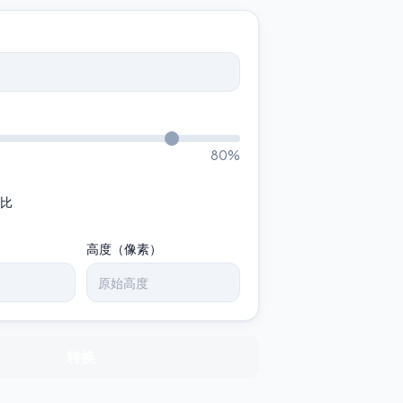
80
%
比
高度（像素）
转换