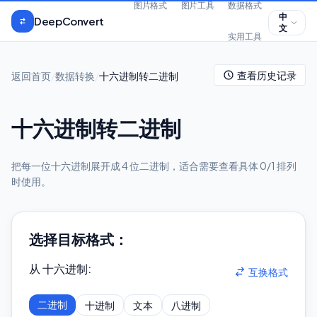
跳到正文
图片格式
图片工具
数据格式
中
DeepConvert
文
实用工具
查看历史记录
返回首页
/
数据转换
/
十六进制转二进制
十六进制转二进制
把每一位十六进制展开成 4 位二进制，适合需要查看具体 0/1 排列
时使用。
选择目标格式：
从 十六进制
:
互换格式
二进制
十进制
文本
八进制