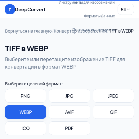
Перейти к содержимому
Инструменты для изображений
DeepConvert
RU
Форматы Данных
Полезные инструменты
Вернуться на главную
/
Конвертер изображений
/
TIFF в WEBP
TIFF в WEBP
Выберите или перетащите изображение TIFF для
конвертации в формат WEBP
Выберите целевой формат:
PNG
JPG
JPEG
WEBP
AVIF
GIF
ICO
PDF