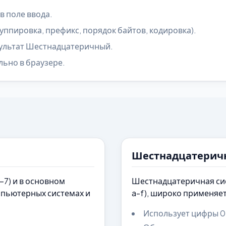
в поле ввода.
ппировка, префикс, порядок байтов, кодировка).
зультат Шестнадцатеричный.
льно в браузере.
Шестнадцатерич
-7) и в основном
Шестнадцатеричная сист
мпьютерных системах и
a-f), широко применяе
Использует цифры 0-