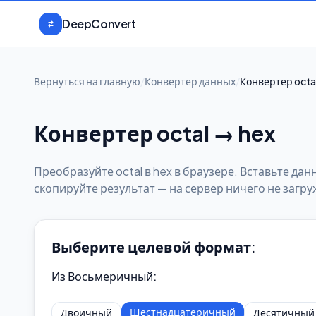
Перейти к содержимому
DeepConvert
Вернуться на главную
/
Конвертер данных
/
Конвертер octa
Конвертер octal → hex
Преобразуйте octal в hex в браузере. Вставьте д
скопируйте результат — на сервер ничего не загру
Выберите целевой формат:
Из Восьмеричный
:
Шестнадцатеричный
Двоичный
Десятичный