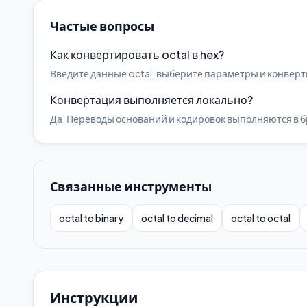
Частые вопросы
Как конвертировать octal в hex?
Введите данные octal, выберите параметры и конверти
Конвертация выполняется локально?
Да. Переводы оснований и кодировок выполняются в б
Связанные инструменты
octal to binary
octal to decimal
octal to octal
Инструкции