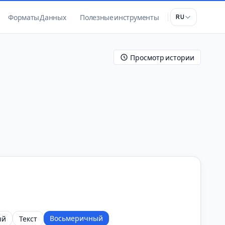
Форматы Данных
Полезные инструменты
RU
Просмотр истории
Восьмеричный
ый
Текст