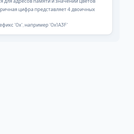
 для адресов памяти и значений цветов
ричная цифра представляет 4 двоичных
фикс '0x', например '0x1A3F'