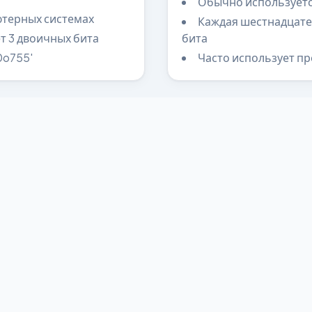
Обычно используется
ютерных системах
Каждая шестнадцате
т 3 двоичных бита
бита
0o755'
Часто использует пре