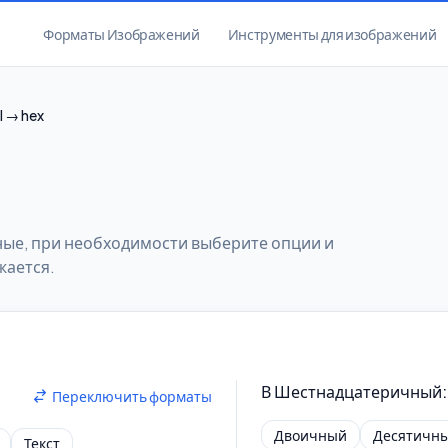
Форматы Изображений
Инструменты для изображений
l → hex
анные, при необходимости выберите опции и
жается.
В Шестнадцатеричный
:
Переключить форматы
Двоичный
Десятичн
Текст