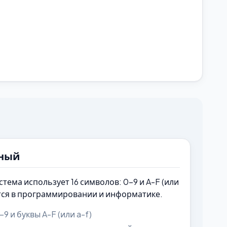
ный
ема использует 16 символов: 0-9 и A-F (или
тся в программировании и информатике.
9 и буквы A-F (или a-f)