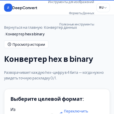
Перейти к содержимому
Инструменты для изображений
DeepConvert
RU
Форматы Данных
Полезные инструменты
Вернуться на главную
/
Конвертер данных
/
Конвертер hex в binary
Просмотр истории
Конвертер hex в binary
Разворачивает каждую hex-цифру в 4 бита — когда нужно
увидеть точную раскладку 0/1.
Выберите целевой формат:
Из
Переключить