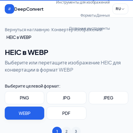
Перейти к содержимому
Инструменты для изображений
DeepConvert
RU
Форматы Данных
Полезные инструменты
Вернуться на главную
/
Конвертер изображений
/
HEIC в WEBP
HEIC в WEBP
Выберите или перетащите изображение HEIC для
конвертации в формат WEBP
Выберите целевой формат:
PNG
JPG
JPEG
WEBP
PDF
1
2
3