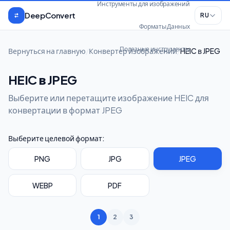
Перейти к содержимому
Инструменты для изображений
DeepConvert
RU
Форматы Данных
Полезные инструменты
Вернуться на главную
/
Конвертер изображений
/
HEIC в JPEG
HEIC в JPEG
Выберите или перетащите изображение HEIC для
конвертации в формат JPEG
Выберите целевой формат:
PNG
JPG
JPEG
WEBP
PDF
1
2
3