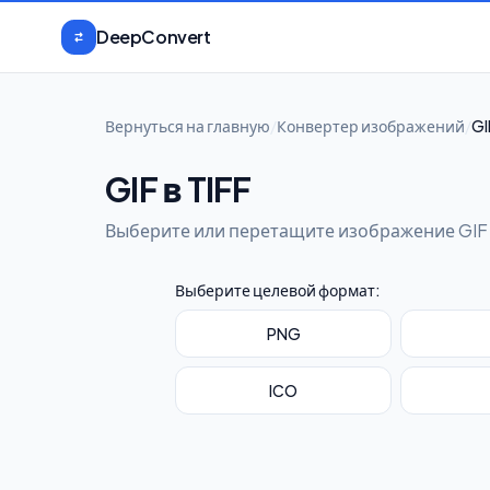
Перейти к содержимому
DeepConvert
Вернуться на главную
/
Конвертер изображений
/
GI
GIF в TIFF
Выберите или перетащите изображение GIF 
Выберите целевой формат:
PNG
ICO