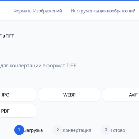
Форматы Изображений
Инструменты для изображений
F в TIFF
для конвертации в формат TIFF
JPG
WEBP
AVIF
PDF
Загрузка
Конвертация
Готово
1
2
3