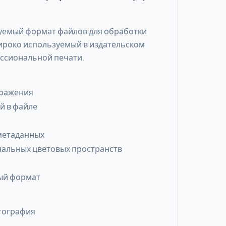
ируемый формат файлов для обработки
ироко используемый в издательском
ессиональной печати.
бражения
й в файле
метаданных
альных цветовых пространств
ый формат
тография