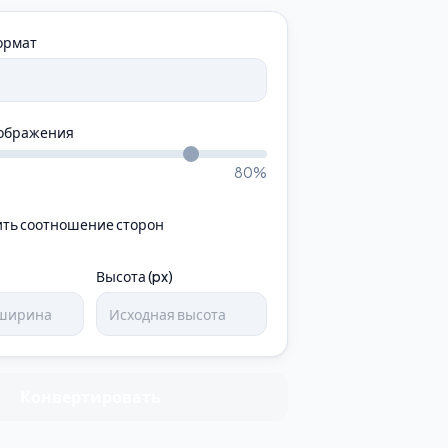
ормат
зображения
80
%
ть соотношение сторон
Высота (px)
Конвертировать