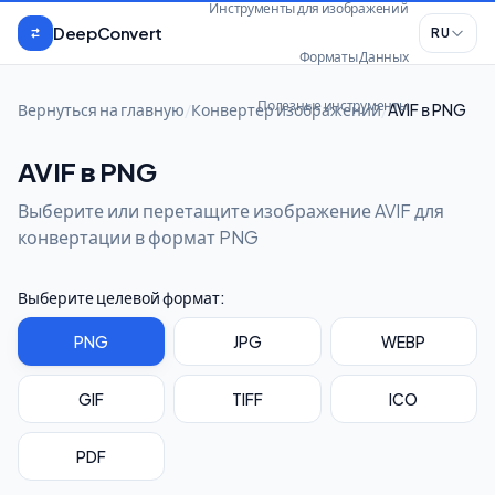
Перейти к содержимому
Инструменты для изображений
DeepConvert
RU
Форматы Данных
Полезные инструменты
Вернуться на главную
/
Конвертер изображений
/
AVIF в PNG
AVIF в PNG
Выберите или перетащите изображение AVIF для
конвертации в формат PNG
Выберите целевой формат:
PNG
JPG
WEBP
GIF
TIFF
ICO
PDF