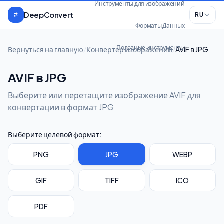
Перейти к содержимому
Инструменты для изображений
DeepConvert
RU
Форматы Данных
Полезные инструменты
Вернуться на главную
/
Конвертер изображений
/
AVIF в JPG
AVIF в JPG
Выберите или перетащите изображение AVIF для
конвертации в формат JPG
Выберите целевой формат:
PNG
JPG
WEBP
GIF
TIFF
ICO
PDF