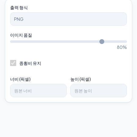
출력 형식
이미지 품질
80
%
종횡비 유지
너비 (픽셀)
높이 (픽셀)