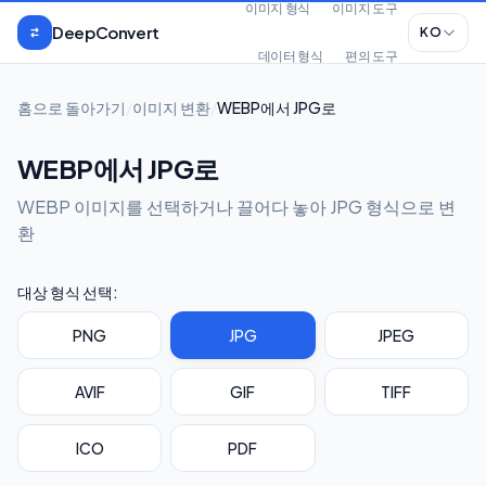
본문으로 건너뛰기
이미지 형식
이미지 도구
DeepConvert
KO
데이터 형식
편의 도구
홈으로 돌아가기
/
이미지 변환
/
WEBP에서 JPG로
WEBP에서 JPG로
WEBP 이미지를 선택하거나 끌어다 놓아 JPG 형식으로 변
환
대상 형식 선택:
PNG
JPG
JPEG
AVIF
GIF
TIFF
ICO
PDF