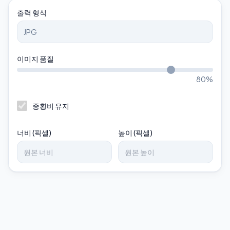
출력 형식
이미지 품질
80
%
종횡비 유지
너비 (픽셀)
높이 (픽셀)