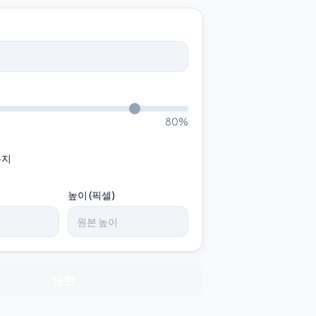
80
%
유지
높이 (픽셀)
변환