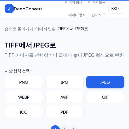
본문으로 건너뛰기
이미지 형식
이미지 도구
DeepConvert
KO
데이터 형식
편의 도구
홈으로 돌아가기
/
이미지 변환
/
TIFF에서 JPEG로
TIFF에서 JPEG로
TIFF 이미지를 선택하거나 끌어다 놓아 JPEG 형식으로 변환
대상 형식 선택:
PNG
JPG
JPEG
WEBP
AVIF
GIF
ICO
PDF