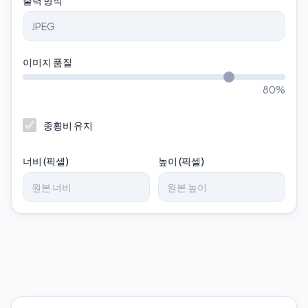
출력 형식
이미지 품질
80
%
종횡비 유지
너비 (픽셀)
높이 (픽셀)