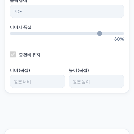
출력 형식
이미지 품질
80
%
종횡비 유지
너비 (픽셀)
높이 (픽셀)