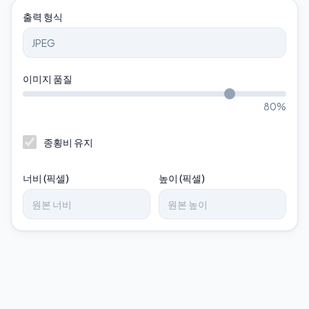
출력 형식
이미지 품질
80
%
종횡비 유지
너비 (픽셀)
높이 (픽셀)