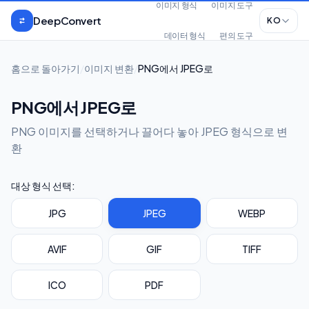
본문으로 건너뛰기
이미지 형식
이미지 도구
DeepConvert
KO
데이터 형식
편의 도구
홈으로 돌아가기
/
이미지 변환
/
PNG에서 JPEG로
PNG에서 JPEG로
PNG 이미지를 선택하거나 끌어다 놓아 JPEG 형식으로 변
환
대상 형식 선택:
JPG
JPEG
WEBP
AVIF
GIF
TIFF
ICO
PDF