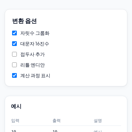
변환 옵션
자릿수 그룹화
대문자 16진수
접두사 추가
리틀 엔디안
계산 과정 표시
예시
입력
출력
설명
예시
10
10