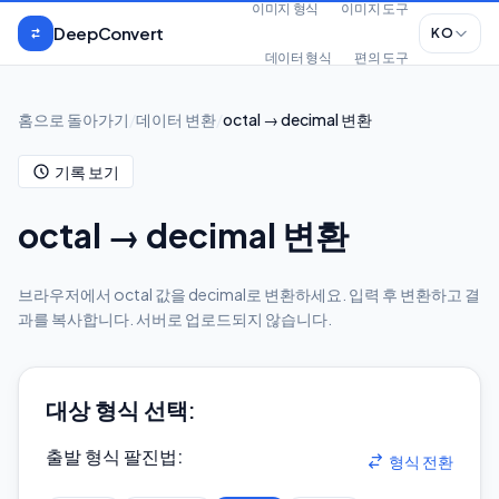
본문으로 건너뛰기
이미지 형식
이미지 도구
DeepConvert
KO
데이터 형식
편의 도구
홈으로 돌아가기
/
데이터 변환
/
octal → decimal 변환
기록 보기
octal → decimal 변환
브라우저에서 octal 값을 decimal로 변환하세요. 입력 후 변환하고 결
과를 복사합니다. 서버로 업로드되지 않습니다.
대상 형식 선택:
출발 형식 팔진법
:
형식 전환