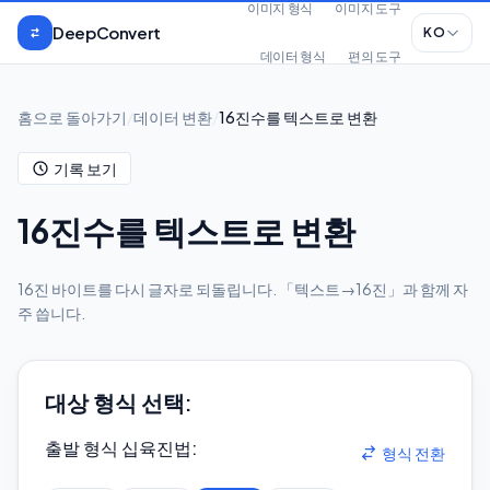
본문으로 건너뛰기
이미지 형식
이미지 도구
DeepConvert
KO
데이터 형식
편의 도구
홈으로 돌아가기
/
데이터 변환
/
16진수를 텍스트로 변환
기록 보기
16진수를 텍스트로 변환
16진 바이트를 다시 글자로 되돌립니다. 「텍스트→16진」과 함께 자
주 씁니다.
대상 형식 선택:
출발 형식 십육진법
:
형식 전환