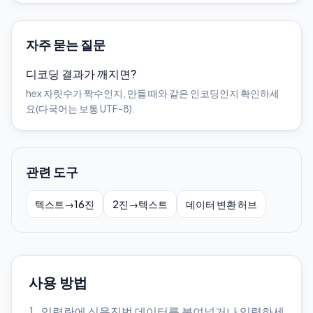
자주 묻는 질문
디코딩 결과가 깨지면?
hex 자릿수가 짝수인지, 만들 때와 같은 인코딩인지 확인하세
요(다국어는 보통 UTF-8).
관련 도구
텍스트→16진
2진→텍스트
데이터 변환 허브
사용 방법
입력란에 십육진법 데이터를 붙여넣거나 입력하세