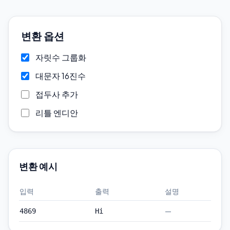
변환 옵션
자릿수 그룹화
대문자 16진수
접두사 추가
리틀 엔디안
변환 예시
입력
출력
설명
—
4869
Hi