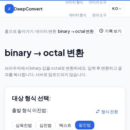
본문으로 건너뛰기
이미지 형식
이미지 도구
DeepConvert
KO
데이터 형식
편의 도구
기록 보기
홈으로 돌아가기
/
데이터 변환
/
binary → octal 변환
binary → octal 변환
브라우저에서 binary 값을 octal로 변환하세요. 입력 후 변환하고 결
과를 복사합니다. 서버로 업로드되지 않습니다.
대상 형식 선택:
출발 형식 이진법
:
형식 전환
팔진법
십육진법
십진법
텍스트