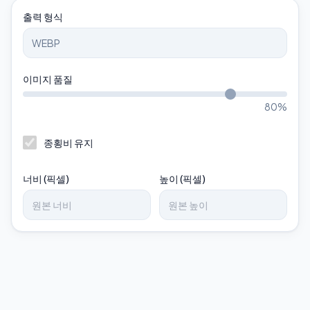
출력 형식
이미지 품질
80
%
종횡비 유지
너비 (픽셀)
높이 (픽셀)