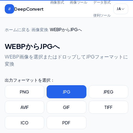
本文へスキップ
画像形式
画像ツール
データ形式
DeepConvert
JA
便利ツール
ホームに戻る
/
画像変換
/
WEBPからJPGへ
WEBPからJPGへ
WEBP画像を選択またはドロップしてJPGフォーマットに
変換
出力フォーマットを選択：
PNG
JPG
JPEG
AVIF
GIF
TIFF
ICO
PDF