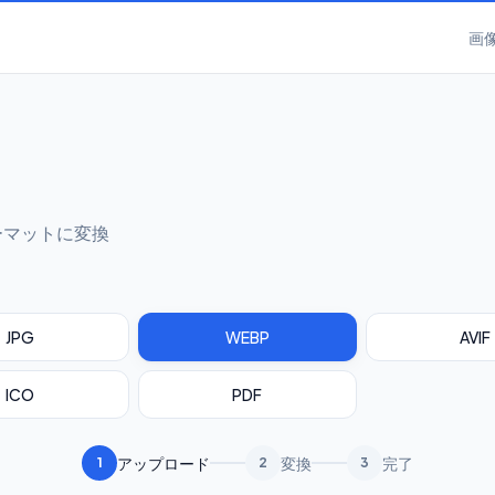
画
ーマットに変換
JPG
WEBP
AVIF
ICO
PDF
アップロード
変換
完了
1
2
3