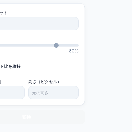
ット
80
%
ト比を維持
）
高さ（ピクセル）
変換