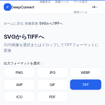
本文へスキップ
画像形式
画像ツール
データ形式
DeepConvert
JA
便利ツール
ホームに戻る
/
画像変換
/
SVGからTIFFへ
SVGからTIFFへ
SVG画像を選択またはドロップしてTIFFフォーマットに
変換
出力フォーマットを選択：
PNG
JPG
WEBP
AVIF
GIF
TIFF
ICO
PDF