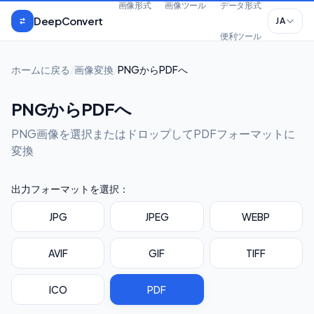
本文へスキップ
画像形式
画像ツール
データ形式
DeepConvert
JA
便利ツール
ホームに戻る
/
画像変換
/
PNGからPDFへ
PNGからPDFへ
PNG画像を選択またはドロップしてPDFフォーマットに
変換
出力フォーマットを選択：
JPG
JPEG
WEBP
AVIF
GIF
TIFF
ICO
PDF