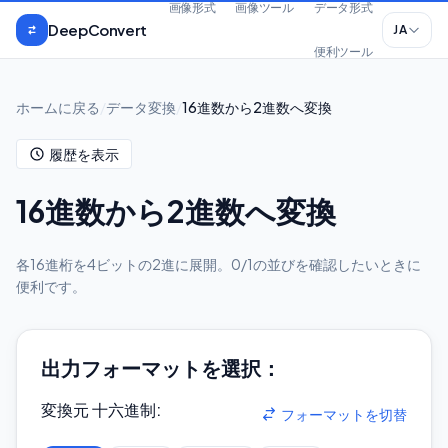
本文へスキップ
画像形式
画像ツール
データ形式
DeepConvert
JA
便利ツール
ホームに戻る
/
データ変換
/
16進数から2進数へ変換
履歴を表示
16進数から2進数へ変換
各16進桁を4ビットの2進に展開。0/1の並びを確認したいときに
便利です。
出力フォーマットを選択：
変換元 十六進制
:
フォーマットを切替