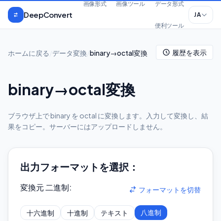
本文へスキップ
画像形式
画像ツール
データ形式
DeepConvert
JA
便利ツール
履歴を表示
ホームに戻る
/
データ変換
/
binary→octal変換
binary→octal変換
ブラウザ上で binary を octal に変換します。入力して変換し、結
果をコピー。サーバーにはアップロードしません。
出力フォーマットを選択：
変換元 二進制
:
フォーマットを切替
八進制
十六進制
十進制
テキスト