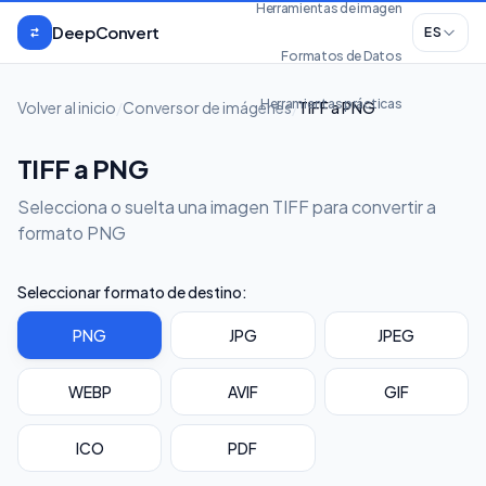
Saltar al contenido
Herramientas de imagen
DeepConvert
ES
Formatos de Datos
Herramientas prácticas
Volver al inicio
/
Conversor de imágenes
/
TIFF a PNG
TIFF a PNG
Selecciona o suelta una imagen TIFF para convertir a
formato PNG
Seleccionar formato de destino:
PNG
JPG
JPEG
WEBP
AVIF
GIF
ICO
PDF