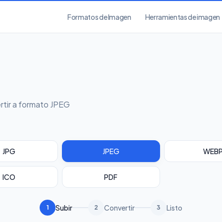
Formatos de Imagen
Herramientas de imagen
rtir a formato JPEG
JPG
JPEG
WEB
ICO
PDF
Subir
Convertir
Listo
1
2
3