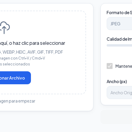
Formato de S
Calidad de I
aquí, o haz clic para seleccionar
WEBP, HEIC, AVIF, GIF, TIFF, PDF
magen con Ctrl+V / Cmd+V
os seleccionados
Mantene
onar Archivo
Ancho (px)
agen para empezar