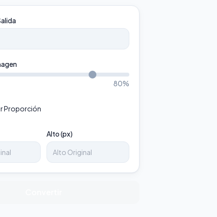
alida
magen
80
%
r Proporción
Alto (px)
Convertir