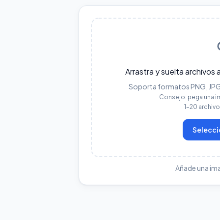
Arrastra y suelta archivos 
Soporta formatos PNG, JPG, 
Consejo: pega una i
1–20 archiv
Selecci
Añade una im