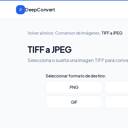
Saltar al contenido
DeepConvert
Volver al inicio
/
Conversor de imágenes
/
TIFF a JPEG
TIFF a JPEG
Selecciona o suelta una imagen TIFF para conve
Seleccionar formato de destino:
PNG
GIF