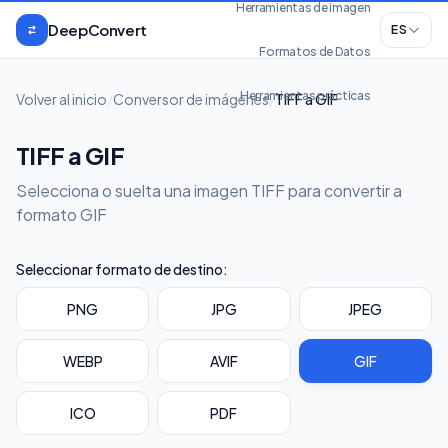
Saltar al contenido
Herramientas de imagen
DeepConvert
ES
Formatos de Datos
Herramientas prácticas
Volver al inicio
/
Conversor de imágenes
/
TIFF a GIF
TIFF a GIF
Selecciona o suelta una imagen TIFF para convertir a
formato GIF
Seleccionar formato de destino:
PNG
JPG
JPEG
WEBP
AVIF
GIF
ICO
PDF