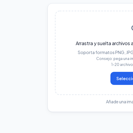
Arrastra y suelta archivos 
Soporta formatos PNG, JPG, 
Consejo: pega una i
1–20 archiv
Selecci
Añade una im