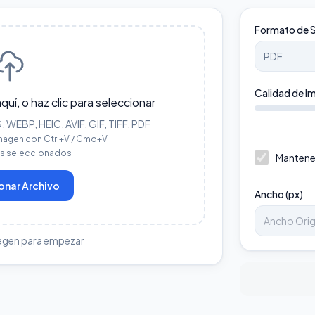
Formato de S
Calidad de I
aquí, o haz clic para seleccionar
WEBP, HEIC, AVIF, GIF, TIFF, PDF
magen con Ctrl+V / Cmd+V
os seleccionados
Mantene
onar Archivo
Ancho (px)
agen para empezar