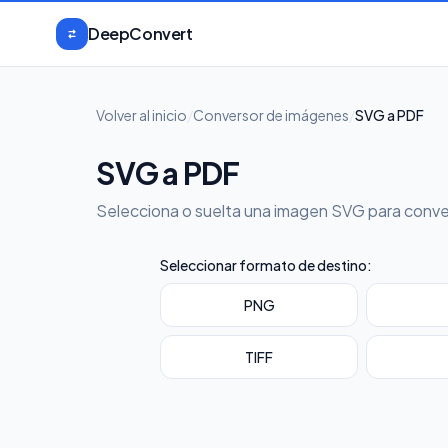
Saltar al contenido
DeepConvert
Volver al inicio
/
Conversor de imágenes
/
SVG a PDF
SVG a PDF
Selecciona o suelta una imagen SVG para conve
Seleccionar formato de destino:
PNG
TIFF