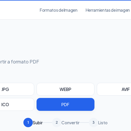
Formatos de Imagen
Herramientas de imagen
rtir a formato PDF
JPG
WEBP
AVIF
ICO
PDF
Subir
Convertir
Listo
1
2
3