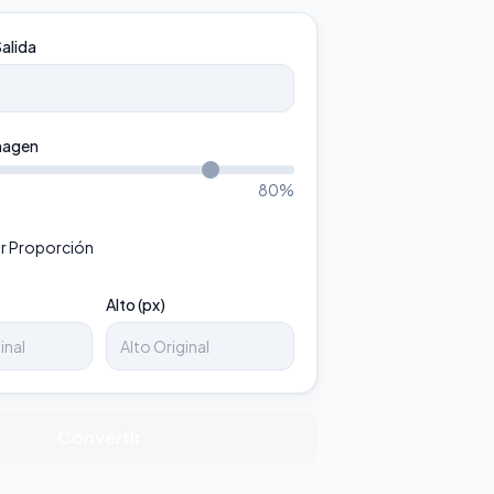
alida
magen
80
%
r Proporción
Alto (px)
Convertir