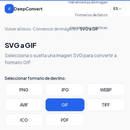
Saltar al contenido
Herramientas de imagen
DeepConvert
ES
Formatos de Datos
Herramientas prácticas
Volver al inicio
/
Conversor de imágenes
/
SVG a GIF
SVG a GIF
Selecciona o suelta una imagen SVG para convertir a
formato GIF
Seleccionar formato de destino:
PNG
JPG
WEBP
AVIF
GIF
TIFF
ICO
PDF