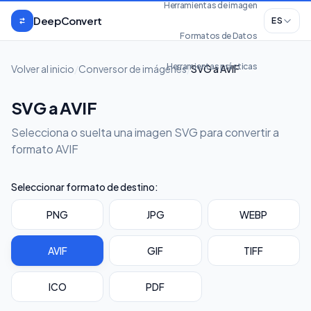
Saltar al contenido
Herramientas de imagen
DeepConvert
ES
Formatos de Datos
Herramientas prácticas
Volver al inicio
/
Conversor de imágenes
/
SVG a AVIF
SVG a AVIF
Selecciona o suelta una imagen SVG para convertir a
formato AVIF
Seleccionar formato de destino:
PNG
JPG
WEBP
AVIF
GIF
TIFF
ICO
PDF