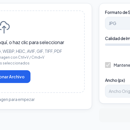
Formato de S
Calidad de I
aquí, o haz clic para seleccionar
WEBP, HEIC, AVIF, GIF, TIFF, PDF
magen con Ctrl+V / Cmd+V
os seleccionados
Mantene
onar Archivo
Ancho (px)
agen para empezar