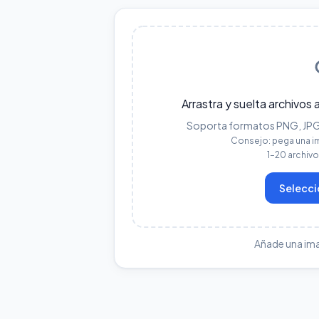
Arrastra y suelta archivos 
Soporta formatos PNG, JPG, 
Consejo: pega una i
1–20 archiv
Selecci
Añade una im