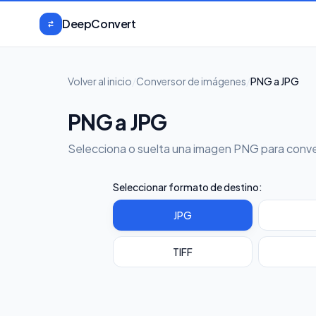
Saltar al contenido
DeepConvert
Volver al inicio
/
Conversor de imágenes
/
PNG a JPG
PNG a JPG
Selecciona o suelta una imagen PNG para conve
Seleccionar formato de destino:
JPG
TIFF