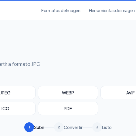
Formatos de Imagen
Herramientas de imagen
rtir a formato JPG
JPEG
WEBP
AVIF
ICO
PDF
Subir
Convertir
Listo
1
2
3