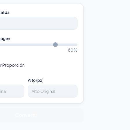
alida
magen
80
%
r Proporción
Alto (px)
Convertir