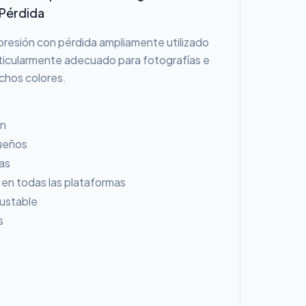
Pérdida
resión con pérdida ampliamente utilizado
rticularmente adecuado para fotografías e
chos colores.
ón
ueños
as
en todas las plataformas
justable
s