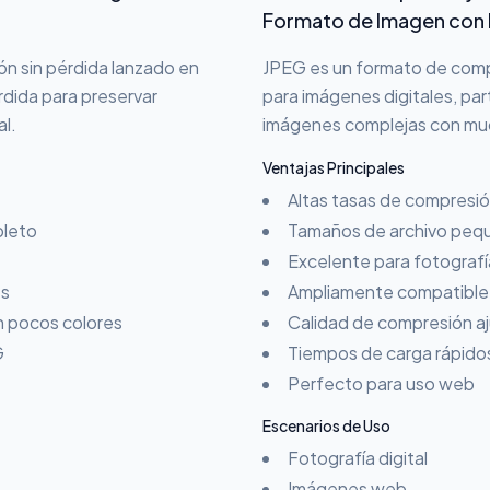
Formato de Imagen con 
n sin pérdida lanzado en
JPEG es un formato de comp
rdida para preservar
para imágenes digitales, pa
al.
imágenes complejas con mu
Ventajas Principales
Altas tasas de compresi
pleto
Tamaños de archivo peq
Excelente para fotografí
ts
Ampliamente compatible 
 pocos colores
Calidad de compresión a
G
Tiempos de carga rápido
Perfecto para uso web
Escenarios de Uso
Fotografía digital
Imágenes web