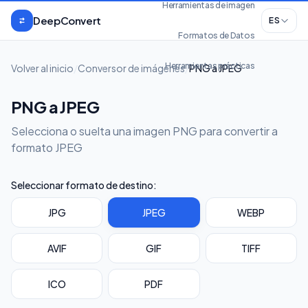
Saltar al contenido
Herramientas de imagen
DeepConvert
ES
Formatos de Datos
Herramientas prácticas
Volver al inicio
/
Conversor de imágenes
/
PNG a JPEG
PNG a JPEG
Selecciona o suelta una imagen PNG para convertir a
formato JPEG
Seleccionar formato de destino:
JPG
JPEG
WEBP
AVIF
GIF
TIFF
ICO
PDF