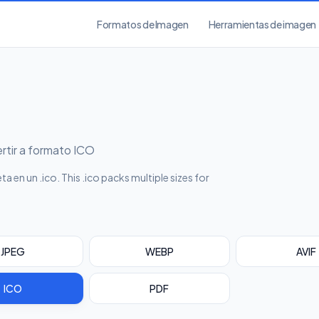
Formatos de Imagen
Herramientas de imagen
rtir a formato ICO
a en un .ico.
This .ico packs multiple sizes for
JPEG
WEBP
AVIF
ICO
PDF