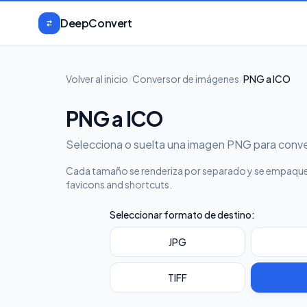
Saltar al contenido
DeepConvert
Volver al inicio
/
Conversor de imágenes
/
PNG a ICO
PNG a ICO
Selecciona o suelta una imagen PNG para conve
Cada tamaño se renderiza por separado y se empaquet
favicons and shortcuts.
Seleccionar formato de destino:
JPG
TIFF