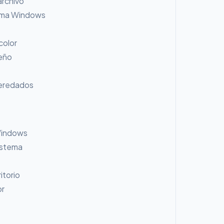
archivo
tema Windows
color
eño
heredados
Windows
istema
itorio
or