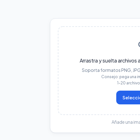
Arrastra y suelta archivos 
Soporta formatos PNG, JPG, 
Consejo: pega una i
1–20 archiv
Selecci
Añade una im