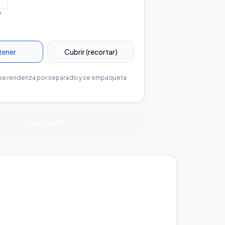
x
tener
Cubrir (recortar)
e renderiza por separado y se empaqueta
Convertir