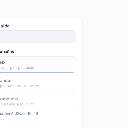
alida
tamaños
web
 — ideal para pestañas
tándar
para accesos directos
completo
para alta resolución
irá: 16×16, 32×32, 48×48