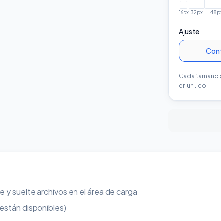
16
px
32
px
48
p
Ajuste
Con
Cada tamaño s
en un .ico.
re y suelte archivos en el área de carga
 están disponibles)