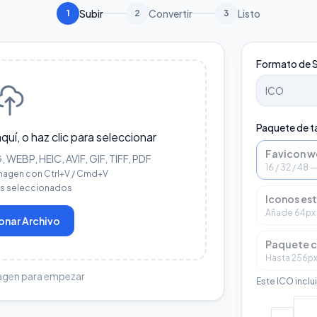
Subir
Convertir
Listo
1
2
3
Formato de S
Paquete de 
aquí, o haz clic para seleccionar
Favicon 
WEBP, HEIC, AVIF, GIF, TIFF, PDF
16 / 32 / 48
magen con Ctrl+V / Cmd+V
os seleccionados
Iconos es
Añade 64px 
onar Archivo
Paquete 
Hasta 256px 
agen para empezar
Este ICO inclu