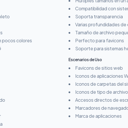
Múltiples tamaños en un 
Compatibilidad con sis
pleto
Soporta transparencia
Varias profundidades de 
ts
Tamaño de archivo pequ
 pocos colores
Perfecto para favicons
G
Soporte para sistemas 
Escenarios de Uso
Favicons de sitios web
Iconos de aplicaciones 
Iconos de carpetas del s
Iconos de tipo de archivo
ido
Accesos directos de escr
Marcadores de navegad
r
Marca de aplicaciones
ia