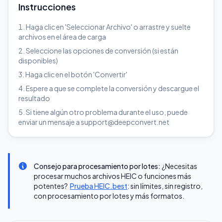
Instrucciones
Haga clic en 'Seleccionar Archivo' o arrastre y suelte
archivos en el área de carga
Seleccione las opciones de conversión (si están
disponibles)
Haga clic en el botón 'Convertir'
Espere a que se complete la conversión y descargue el
resultado
Si tiene algún otro problema durante el uso, puede
enviar un mensaje a support@deepconvert.net
Consejo para procesamiento por lotes:
¿Necesitas
procesar muchos archivos HEIC o funciones más
potentes?
Prueba HEIC.best
: sin límites, sin registro,
con procesamiento por lotes y más formatos.