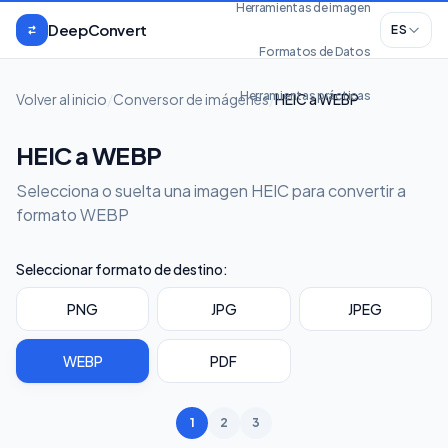
Saltar al contenido
Herramientas de imagen
DeepConvert
ES
Formatos de Datos
Herramientas prácticas
Volver al inicio
/
Conversor de imágenes
/
HEIC a WEBP
HEIC a WEBP
Selecciona o suelta una imagen HEIC para convertir a
formato WEBP
Seleccionar formato de destino:
PNG
JPG
JPEG
WEBP
PDF
1
2
3