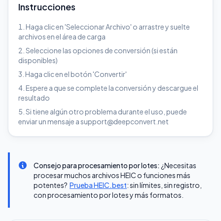
Instrucciones
Haga clic en 'Seleccionar Archivo' o arrastre y suelte
archivos en el área de carga
Seleccione las opciones de conversión (si están
disponibles)
Haga clic en el botón 'Convertir'
Espere a que se complete la conversión y descargue el
resultado
Si tiene algún otro problema durante el uso, puede
enviar un mensaje a support@deepconvert.net
Consejo para procesamiento por lotes:
¿Necesitas
procesar muchos archivos HEIC o funciones más
potentes?
Prueba HEIC.best
: sin límites, sin registro,
con procesamiento por lotes y más formatos.