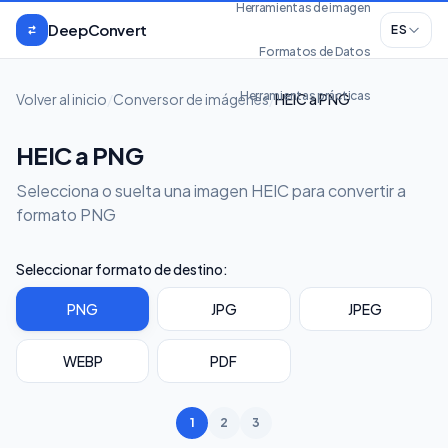
Saltar al contenido
Herramientas de imagen
DeepConvert
ES
Formatos de Datos
Herramientas prácticas
Volver al inicio
/
Conversor de imágenes
/
HEIC a PNG
HEIC a PNG
Selecciona o suelta una imagen HEIC para convertir a
formato PNG
Seleccionar formato de destino:
PNG
JPG
JPEG
WEBP
PDF
1
2
3