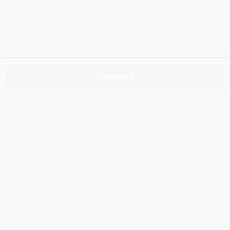
Convertir
DeepConvert
Convierte imágenes y formatos de datos en el navegador:
gratis, rápido y privado.
Herramientas